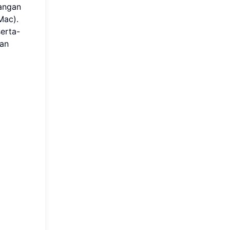
Jangan
Mac).
serta-
kan