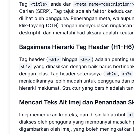
Tag
anda dan
<title>
<meta name="description"
Carian (SERP). Tag tajuk adalah faktor kedudukan
dilihat oleh pengguna. Penerangan meta, walaupu
klik-tayang (CTR) dengan menyediakan ringkasan
deskriptif, dan mematuhi had aksara adalah keuta
Bagaimana Hierarki Tag Header (H1-H6)
Tag header (
hingga
) adalah penting u
<h1>
<h6>
yang dihasilkan dengan baik harus bertind
<h1>
dengan jelas. Tag header seterusnya (
,
<h2>
<h3>
menjadikannya lebih mudah untuk pengguna dan 
hierarki maklumat. Struktur yang bersih adalah t
Mencari Teks Alt Imej dan Penandaan 
Imej memerlukan konteks, dan di sinilah atribut
al
diakses oleh pengguna yang mempunyai masalah 
digambarkan oleh imej, yang boleh meningkatkan 