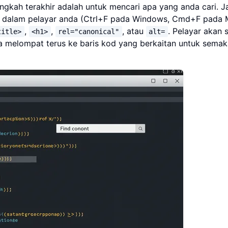
gkah terakhir adalah untuk mencari apa yang anda cari. 
ina dalam pelayar anda (Ctrl+F pada Windows, Cmd+F pada 
,
,
, atau
. Pelayar akan 
title>
<h1>
rel="canonical"
alt=
 melompat terus ke baris kod yang berkaitan untuk sema