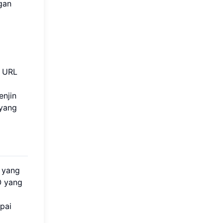
gan
i URL
enjin
 yang
" yang
O yang
pai