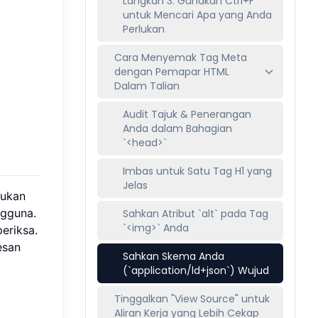
Langkah 3: Gunakan Ctrl+F
untuk Mencari Apa yang Anda
Perlukan
Cara Menyemak Tag Meta
dengan Pemapar HTML
Dalam Talian
Audit Tajuk & Penerangan
Anda dalam Bahagian
`<head>`
Imbas untuk Satu Tag H1 yang
Jelas
pukan
ngguna.
Sahkan Atribut `alt` pada Tag
`<img>` Anda
periksa.
esan
Sahkan Skema Anda
(`application/ld+json`) Wujud
Tinggalkan "View Source" untuk
Aliran Kerja yang Lebih Cekap