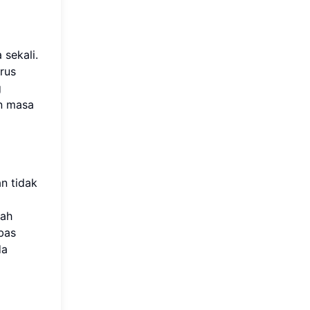
sekali.
rus
g
n masa
n tidak
dah
bas
da