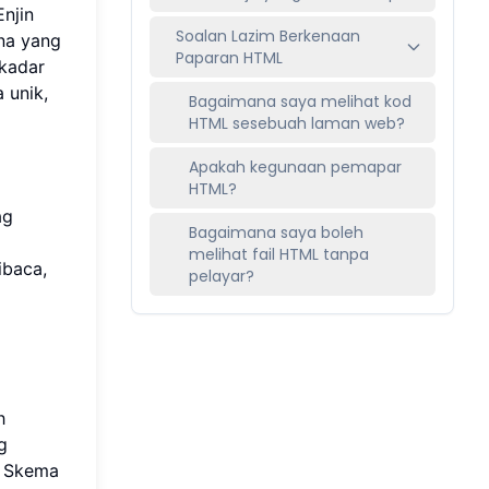
Enjin
Soalan Lazim Berkenaan
na yang
Paparan HTML
 kadar
 unik,
Bagaimana saya melihat kod
HTML sesebuah laman web?
Apakah kegunaan pemapar
HTML?
ag
Bagaimana saya boleh
melihat fail HTML tanpa
ibaca,
pelayar?
eh
g
n Skema