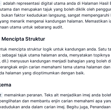
adalah representasi digital utama anda di Halaman Hasil 
>
 utama dan merupakan tajuk yang boleh diklik oleh penggu
n bukan faktor kedudukan langsung, sangat mempengaruhi
 yang menarik mengenai kandungan halaman. Memastikan ia
maan utama untuk sebarang audit.
 Mencipta Struktur
ntuk mencipta struktur logik untuk kandungan anda. Satu t
ak sebagai tajuk utama halaman anda, menyatakan topiknya
, dll.) menyusun kandungan menjadi bahagian yang boleh d
perangkak enjin carian memahami tema utama halaman dan
anda halaman yang dioptimumkan dengan baik.
Skema
memainkan peranan. Teks alt menjadikan imej anda bol
t
penglihatan dan membantu enjin carian memahami apa yan
kedudukan anda dalam carian imej. Begitu juga, Penandaa