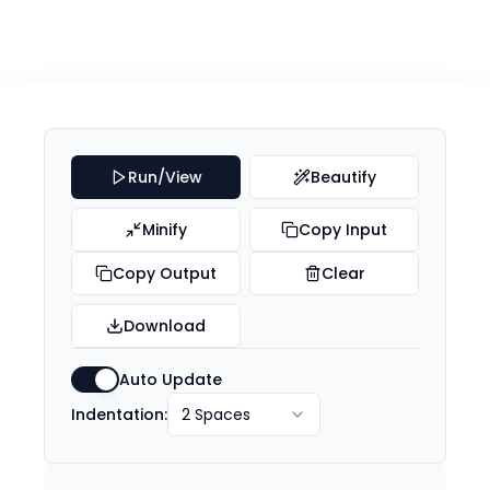
Run/View
Beautify
Minify
Copy Input
Copy Output
Clear
Download
Auto Update
Indentation:
2 Spaces