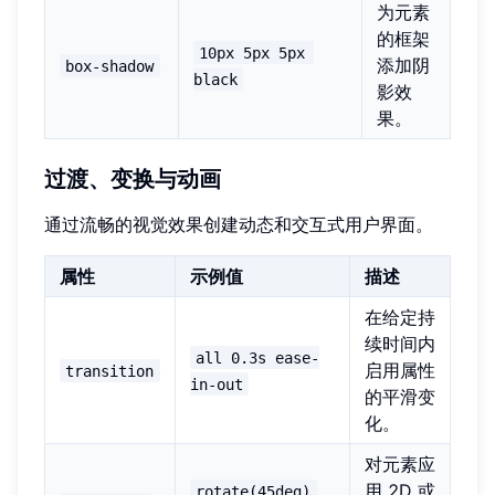
为元素
的框架
10px 5px 5px 
添加阴
box-shadow
black
影效
果。
过渡、变换与动画
通过流畅的视觉效果创建动态和交互式用户界面。
属性
示例值
描述
在给定持
续时间内
all 0.3s ease-
启用属性
transition
in-out
的平滑变
化。
对元素应
、
用 2D 或
rotate(45deg)