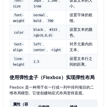
、
、
设置文本的大
font-
16px
1.2em
小。
size
1rem
、
设置字体的粗
font-
normal
、
细。
weight
bold
700
、
、
设置文本的颜
black
#333
color
色。
rgb(0,0,0)
、
对齐元素内的
text-
left
、
文本。
align
center
right
设置文本行之
line-
1.5
间的距离。
height
使用弹性盒子（Flexbox）实现弹性布局
Flexbox 是一种用于在一行或一列中排列项目的二
维布局模型。它使创建响应式布局变得直观。
属性（容
示例值
描述