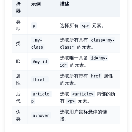
择
示例
描述
器
类
选择所有
元素。
p
<p>
型
选取所有具有
.my-
class="my-
类
的元素。
class
class"
选取唯一具备
id="my-
ID
#my-id
的元素。
id"
属
选取所有带有
属性
href
[href]
性
的元素。
后
选取
内部的所
article 
<article>
代
有
元素。
p
<p>
伪
选取用户鼠标悬停的链
a:hover
类
接。