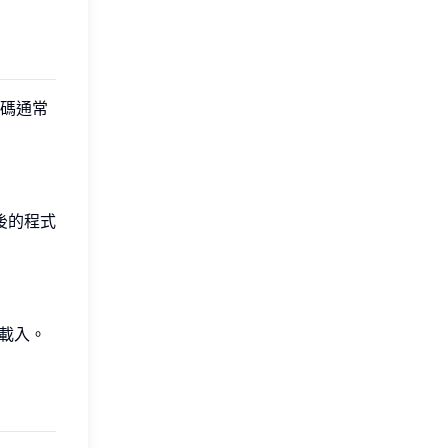
碼通常
後的程式
速載入。