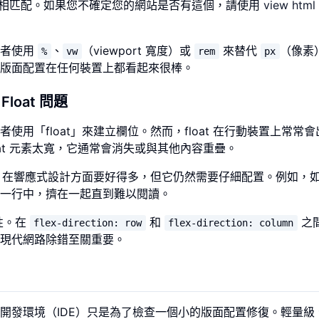
相匹配。如果您不確定您的網站是否有這個，請使用
view html
發者使用
、
（viewport 寬度）或
來替代
（像素
%
vw
rem
px
版面配置在任何裝置上都看起來很棒。
loat 問題
用「float」來建立欄位。然而，float 在行動裝置上常常會
at 元素太寬，它通常會消失或與其他內容重疊。
box 在響應式設計方面要好得多，但它仍然需要仔細配置。例如，
一行中，擠在一起直到難以閱讀。
屬性。在
和
之
flex-direction: row
flex-direction: column
現代網路除錯至關重要。
開發環境（IDE）只是為了檢查一個小的版面配置修復。輕量級