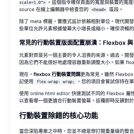
。這個指令確保頁面的寬度與裝置的寬度
scale=1.0">
source
在線上編輯器中檢查您的
區段。
<head>
除了 meta 標籤，響應式設計依賴相對單位。現代開
些單位允許元素根據螢幕大小增長或縮小，確保流暢的
常見的行動裝置版面配置崩潰：Flexbox 與 F
元素對齊是另一個主要的令人沮喪的來源。過去，開發者使
因為它們不能很好地處理容器重新調整大小。如果 flo
現在，
flexbox 行動裝置問題
更為常見。雖然 Flex
記使用
，您的項目會嘗試保持在單
flex-wrap: wrap;
使用
online html editor
快速測試不同的 Flexbox 
以查看哪一個更適合行動裝置螢幕。這種即時反饋對於
行動裝置除錯的核心功能
當您深陷專案之中時，您並不總是想打開重量級的整合