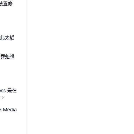
裝置修
此太近
罪魁禍
ess
是在
驗。
edia