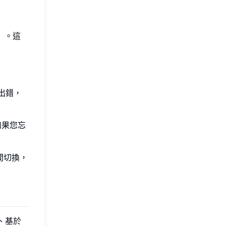
）。這
出錯，
如果您忘
間切換，
、基於