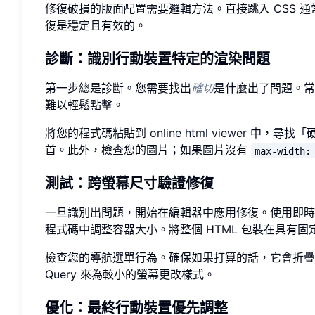
修復破損的版面配置需要邏輯方法。直接跳入 CSS 
復是穩定且有效的。
診斷：識別行動裝置特定的渲染問題
第一步總是診斷。您需要找出
確切
是什麼出了問題。常
難以輕鬆點擊。
將您的程式碼粘貼到
online html viewer
中，尋找「
首。此外，檢查您的圖片；如果圖片沒有
max-width:
測試：跨螢幕尺寸驗證修復
一旦識別出問題，開始在編輯器中應用修復。使用即
程式碼中調整容器大小。將整個 HTML 包裝在具有固
檢查您的導航選單行為。確保如果打算的話，它會折疊成
Query 來為較小的螢幕更改樣式。
優化：最終行動裝置優先調整