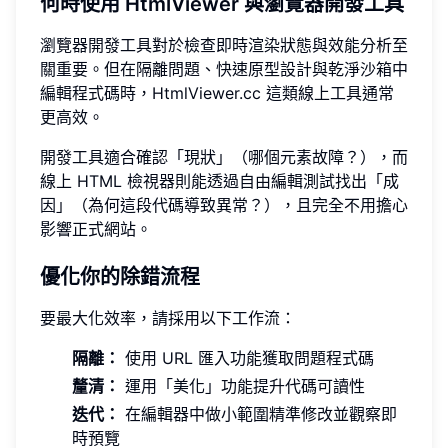
何時使用 HtmlViewer 與瀏覽器開發工具
瀏覽器開發工具對於檢查即時渲染狀態與效能分析至
關重要。但在隔離問題、快速原型設計與乾淨沙箱中
編輯程式碼時，HtmlViewer.cc 這類線上工具通常
更高效。
開發工具適合確認「現狀」（哪個元素故障？），而
線上 HTML 檢視器則能透過自由編輯測試找出「成
因」（為何這段代碼導致異常？），且完全不用擔心
影響正式網站。
優化你的除錯流程
要最大化效率，請採用以下工作流：
隔離：
使用 URL 匯入功能獲取問題程式碼
釐清：
運用「美化」功能提升代碼可讀性
迭代：
在編輯器中做小範圍精準修改並觀察即
時預覽