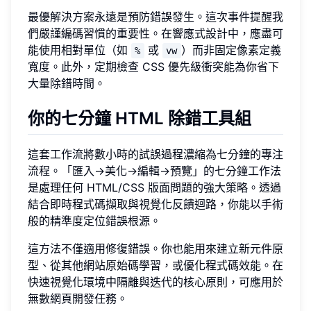
最優解決方案永遠是預防錯誤發生。這次事件提醒我
們嚴謹編碼習慣的重要性。在響應式設計中，應盡可
能使用相對單位（如
或
）而非固定像素定義
%
vw
寬度。此外，定期檢查 CSS 優先級衝突能為你省下
大量除錯時間。
你的七分鐘 HTML 除錯工具組
這套工作流將數小時的試誤過程濃縮為七分鐘的專注
流程。「匯入→美化→編輯→預覽」的七分鐘工作法
是處理任何 HTML/CSS 版面問題的強大策略。透過
結合即時程式碼擷取與視覺化反饋迴路，你能以手術
般的精準度定位錯誤根源。
這方法不僅適用修復錯誤。你也能用來建立新元件原
型、從其他網站原始碼學習，或優化程式碼效能。在
快速視覺化環境中隔離與迭代的核心原則，可應用於
無數網頁開發任務。