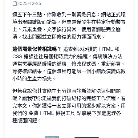
2025-12-25
週五下午三點，你剛收到一則緊急訊息：網站正式環
境出現關鍵版面錯誤，但問題僅發生在特定行動裝置
上。元素重疊、文字換行異常，使用者體驗完全崩
潰。找出問題並立即修復的壓力迎面而來。
這個場景似曾相識嗎？
追查難以捉摸的 HTML 和
CSS 錯誤往往是個耗時費力的過程。傳統解決方法
通常需要經歷緩慢的循環：修改程式碼、重新部署、
等待確認結果。這個流程可能讓一個小錯誤演變成數
小時的生產力損失。
但若我說你其實能在七分鐘內診斷並解決這個問題
呢？讓我帶你走過我們打破紀錄的完整工作流程。看
完本文，你將獲得一套立即可用的逐步解決方案，用
我們的
免費 HTML 檢視工具
點擊幾下就能處理各
種版面問題。