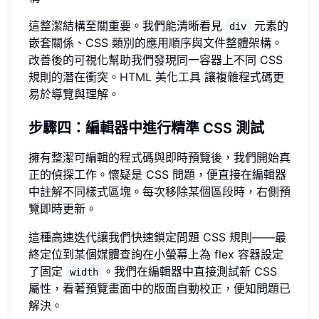
這整潔結構至關重要。我們能清晰看見
元素的
div
嵌套關係、CSS 類別的應用順序與文件整體架構。
改善後的可視化幫助我們發現同一容器上不同 CSS
規則的潛在衝突。
HTML 美化工具
讓複雜程式碼更
易於導覽與理解。
步驟四：編輯器中進行精準 CSS 測試
擁有整潔可編輯的程式碼與即時預覽後，我們開始真
正的偵探工作。懷疑是 CSS 問題，便直接在編輯器
中註解不同樣式區塊。每次移除某個區段時，右側預
覽即時更新。
這種高速迭代讓我們快速鎖定問題 CSS 規則——最
終定位到某個媒體查詢在小螢幕上為 flex 容器設定
了固定
。我們在編輯器中直接測試新 CSS
width
屬性，看著預覽畫面中的版面自動校正，便知問題已
解決。