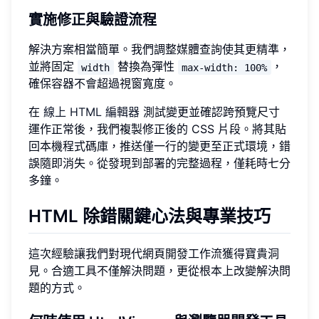
實施修正與驗證流程
解決方案相當簡單。我們調整媒體查詢使其更精準，
並將固定
替換為彈性
，
width
max-width: 100%
確保容器不會超過視窗寬度。
在
線上 HTML 編輯器
測試變更並確認跨預覽尺寸
運作正常後，我們複製修正後的 CSS 片段。將其貼
回本機程式碼庫，推送僅一行的變更至正式環境，錯
誤隨即消失。從發現到部署的完整過程，僅耗時七分
多鐘。
HTML 除錯關鍵心法與專業技巧
這次經驗讓我們對現代網頁開發工作流獲得寶貴洞
見。合適工具不僅解決問題，更從根本上改變解決問
題的方式。