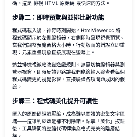
碼。這是
檢視 HTML 原始碼
最快速的方法。
步驟二：即時預覽與並排比對功能
程式碼載入後，神奇時刻開始。HtmlViewer.cc 將
程式碼顯示於左側編輯器，右側即時呈現視覺預覽。
當我們調整預覽窗格大小時，行動版面的錯誤立即重
現：元素重疊現象直接展現在螢幕上。
這並排檢視徹底改變遊戲規則。無需切換編輯器與瀏
覽器視窗，即時反饋迴路讓我們能邊輸入邊查看每個
程式碼變更的視覺影響，直接驗證各項問題成因的假
設。
步驟三：程式碼美化提升可讀性
匯入的原始碼經過壓縮，成為難以閱讀的密集文字區
塊——這雖利於效能卻不利除錯。點擊「美化」按鈕
後，工具瞬間將壓縮代碼轉換為格式完美的階層結
構。