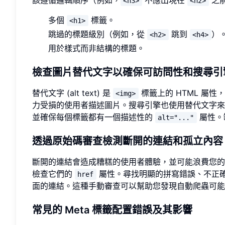
該遵循邏輯順序（例如，
不應出現在
之
<h3>
<h2>
多個
標籤。
<h1>
跳過的標題級別（例如，從
跳到
）
<h2>
<h4>
用於樣式而非結構的標題。
檢查圖片替代文字以確保可訪問性和搜尋引
替代文字 (alt text) 是
標籤上的 HTML 屬
<img>
力受損的使用者描述圖片。搜尋引擎也使用替代文字
並確保每個標籤都有一個描述性的
屬性。
alt="..."
透過原始碼審查檢測斷開的連結和孤立內容
斷開的連結會造成糟糕的使用者體驗，並可能浪費您
檢查它們的
屬性。尋找明顯的拼寫錯誤、不正
href
面的連結。這種手動審查可以幫助您發現自動爬蟲可能
常見的 Meta 標籤配置錯誤及其影響