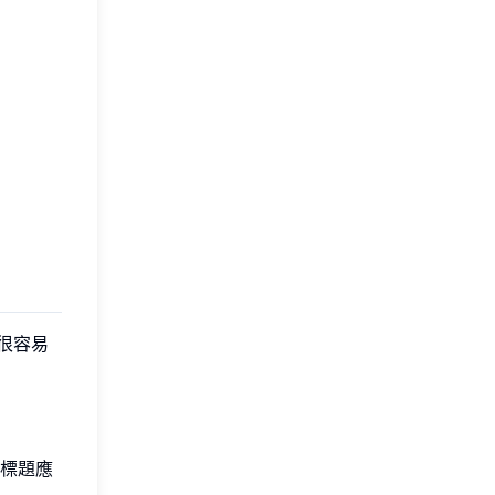
很容易
標題應