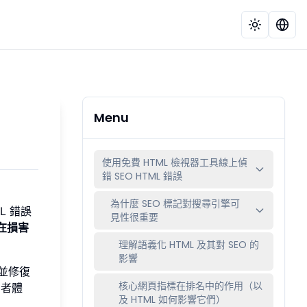
Menu
使用免費 HTML 檢視器工具線上偵
錯 SEO HTML 錯誤
為什麼 SEO 標記對搜尋引擎可
L 錯誤
見性很重要
在損害
理解語義化 HTML 及其對 SEO 的
影響
並修復
核心網頁指標在排名中的作用（以
用者體
及 HTML 如何影響它們）