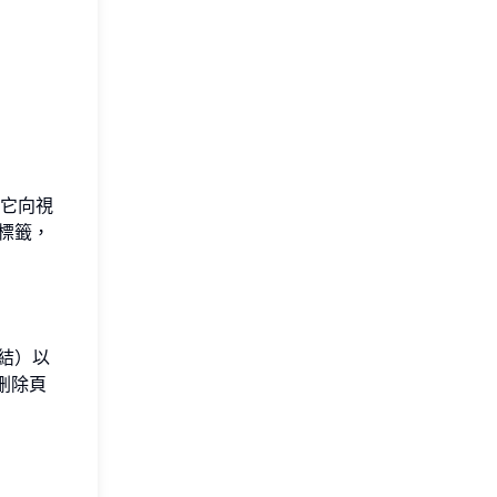
用它向視
標籤，
結）以
刪除頁