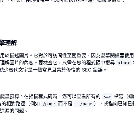
前）。在美化後的檢視中，您可以快速掃描這些標籤並檢查：
。
擎理解
性，用於描述圖片。它對於可訪問性至關重要，因為螢幕閱讀器使
來理解圖片的內容。要檢查它，只需在您的程式碼中搜尋
<img>
缺少替代文字是一個常見且易於修復的 SEO 錯誤。
的爬蟲預算。在掃描程式碼時，您可以查看所有的
標籤（連
<a>
確的相對路徑（例如
而不是
），或指向已知已
/page
../page
遺漏的問題。