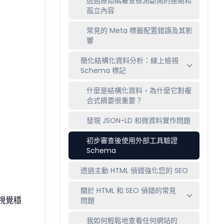
透過原始碼審查檢測斷開的連結和
孤立內容
常見的 Meta 標籤配置錯誤及其影
響
簡化結構化資料分析：線上檢視
Schema 標記
什麼是結構化資料，為什麼它對複
合式摘要很重要？
發現 JSON-LD 和微資料實作問題
初步審查後使用外部工具驗證
Schema
透過主動 HTML 偵錯強化您的 SEO
關於 HTML 和 SEO 偵錯的常見
和視覺穩
問題
我如何輕鬆地查看任何網站的