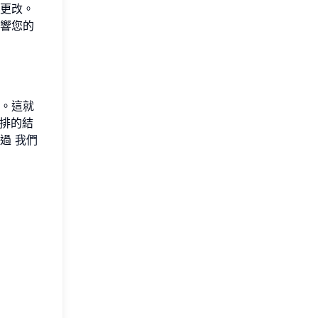
局更改。
響您的
。這就
縮排的結
透過
我們