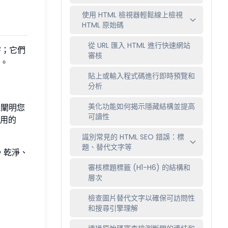
使用 HTML 檢視器輕鬆線上檢視
HTML 原始碼
從 URL 匯入 HTML 進行快速網站
字；它們
審核
。
貼上或輸入程式碼進行即時預覽和
分析
美化功能如何揭示隱藏結構並提高
闡明您
可讀性
用的
識別常見的 HTML SEO 錯誤：標
題、替代文字等
。乾淨、
審核標題標籤 (H1-H6) 的結構和
層次
檢查圖片替代文字以確保可訪問性
和搜尋引擎理解