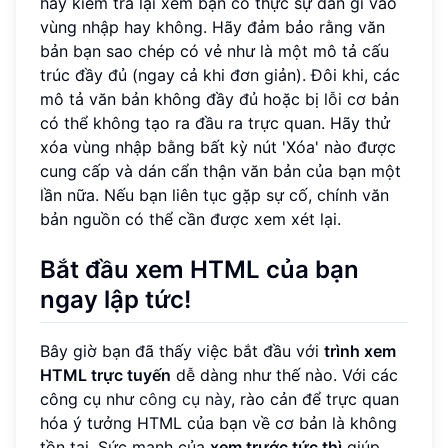
hãy kiểm tra lại xem bạn có thực sự dán gì vào
vùng nhập hay không. Hãy đảm bảo rằng văn
bản bạn sao chép có vẻ như là một mô tả cấu
trúc đầy đủ (ngay cả khi đơn giản). Đôi khi, các
mô tả văn bản không đầy đủ hoặc bị lỗi cơ bản
có thể không tạo ra đầu ra trực quan. Hãy thử
xóa vùng nhập bằng bất kỳ nút 'Xóa' nào được
cung cấp và dán cẩn thận văn bản của bạn một
lần nữa. Nếu bạn liên tục gặp sự cố, chính văn
bản nguồn có thể cần được xem xét lại.
Bắt đầu xem HTML của bạn
ngay lập tức!
Bây giờ bạn đã thấy việc bắt đầu với
trình xem
HTML trực tuyến
dễ dàng như thế nào. Với các
công cụ như
công cụ này
, rào cản để trực quan
hóa ý tưởng HTML của bạn về cơ bản là không
tồn tại. Sức mạnh của
xem trước tức thì
giúp