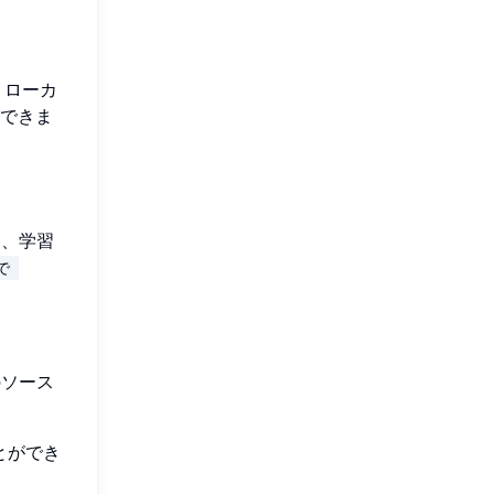
、ローカ
できま
ー、学習
で 
のソース
とができ