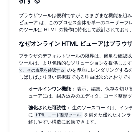
析する
ブラウザツールは便利ですが、さまざまな機能を組
ビューア
は、このプロセス全体を単一のユーザーフレ
のツールは HTML の操作に特化して設計されてお
なぜオンライン HTML ビューアはブラ
ブラウザのデフォルトツールの限界は、簡単な確認以
ツールは、より包括的なソリューションを提供します
のを即座にレンダリングする
て、その表示を確認する
しばしばより良い選択肢である理由は次のとおりです
オールインワン機能：
表示、編集、保存を切り替
ューアには、組み込みのエディタ、コード整形ツ
強化された可読性：
生のソースコードは、イン
に
を備えた優れたオンラ
HTML コード整形ツール
解しやすい構造に変換できます。