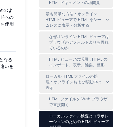
HTML ドキュメントの垣間見
めのよ
最も簡単な方法：オンライン
ードへの
HTML ビューアで HTML をシー
を使用
ムレスに表示・分析する
なぜオンライン HTML ビューアは
ブラウザのデフォルトよりも優れ
ているのか
HTML ビューアの活用：HTML の
となる
インポート、表示、編集、整形
違いを
ローカル HTML ファイルの処
理：オフラインおよび移動中の
表示
HTML ファイルを Web ブラウザ
で直接開く
ローカルファイル検査とコラボレ
ーションのための HTML ビューア