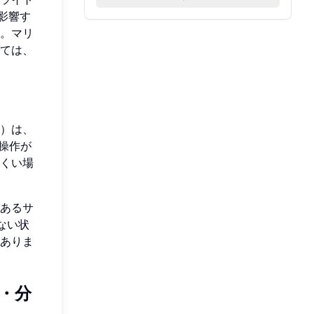
影響す
。マリ
ては、
）は、
の操作が
くい場
あるサ
ない状
ありま
示・分