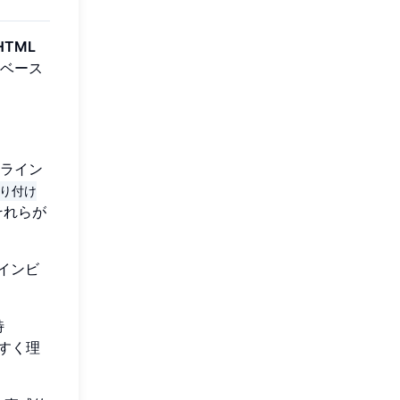
HTML
 ベース
。
ライン
貼り付け
それらが
インビ
特
すく理