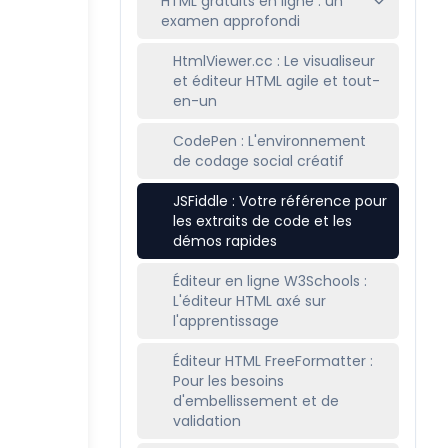
HTML gratuits en ligne : un
examen approfondi
HtmlViewer.cc : Le visualiseur
et éditeur HTML agile et tout-
en-un
CodePen : L'environnement
de codage social créatif
JSFiddle : Votre référence pour
les extraits de code et les
démos rapides
Éditeur en ligne W3Schools :
L'éditeur HTML axé sur
l'apprentissage
Éditeur HTML FreeFormatter :
Pour les besoins
d'embellissement et de
validation