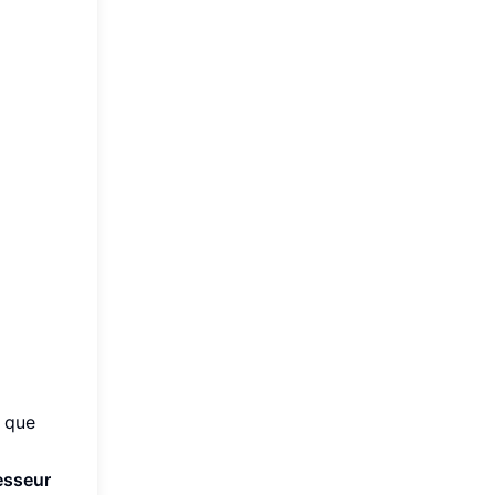
e que
esseur