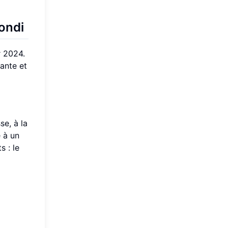
ondi
r 2024.
sante et
se, à la
e à un
s : le