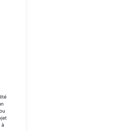
ité
un
 ou
ojet
 à