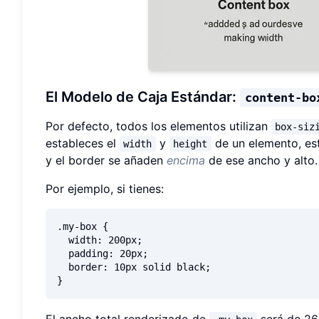
El Modelo de Caja Estándar:
content-bo
Por defecto, todos los elementos utilizan
box-siz
estableces el
y
de un elemento, es
width
height
y el border se añaden
encima
de ese ancho y alto.
Por ejemplo, si tienes:
.my-box {

  width: 200px;

  padding: 20px;

  border: 10px solid black;

El ancho total renderizado de
será de 26