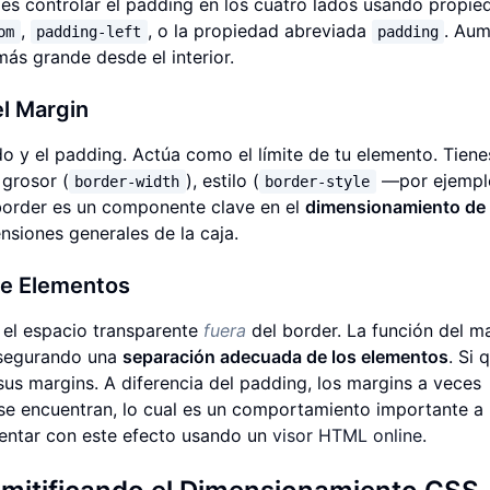
es controlar el padding en los cuatro lados usando propie
,
, o la propiedad abreviada
. Au
om
padding-left
padding
ás grande desde el interior.
el Margin
do y el padding. Actúa como el límite de tu elemento. Tiene
 grosor (
), estilo (
—por ejempl
border-width
border-style
 border es un componente clave en el
dimensionamiento de
nsiones generales de la caja.
de Elementos
s el espacio transparente
fuera
del border. La función del m
 asegurando una
separación adecuada de los elementos
. Si 
sus margins. A diferencia del padding, los margins a veces
se encuentran, lo cual es un comportamiento importante a
entar con este efecto usando un
visor HTML online
.