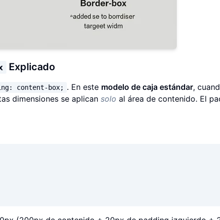
Explicado
x
. En este
modelo de caja estándar
, cuan
ing: content-box;
tas dimensiones se aplican
solo
al área de contenido. El p
0px (200px de contenido + 20px de padding izquierdo +