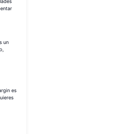
dades
mentar
s un
o,
argin es
quieres