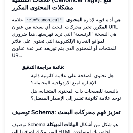
علامات الكنسية (Canonical Tags): منع
مشكلات المحتوى المكرر
هي أداة قوية لإدارة
المحتوى
علامة
rel="canonical"
المكرر
. تخبر محركات البحث أي نسخة من عنوان URL
هي النسخة "الرئيسية" التي تريد فهرستها. هذا ضروري
لمواقع التجارة الإلكترونية التي تحتوي على فلاتر
للمنتجات أو للمحتوى الذي يتم توزيعه عبر عدة عناوين
URL.
قائمة مراجعة التدقيق:
هل تحتوي الصفحة على علامة كانونية ذاتية
الإشارة لمنع الازدواجية المحتملة؟
بالنسبة للصفحات ذات المحتوى المتشابه، هل
توجد علامة كانونية تشير إلى الإصدار المفضل؟
توصيف Schema: تعزيز فهم محركات البحث
توصيف Schema هو شكل من أشكال
البيانات المهيكلة
التي يمكنك إضافتها إلى HTML الخاص بك لمساعدة