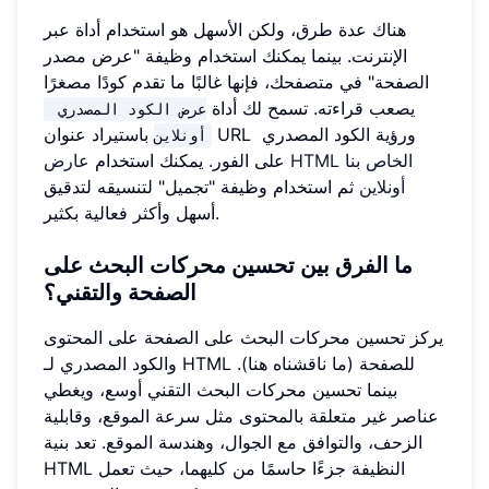
هناك عدة طرق، ولكن الأسهل هو استخدام أداة عبر
الإنترنت. بينما يمكنك استخدام وظيفة "عرض مصدر
الصفحة" في متصفحك، فإنها غالبًا ما تقدم كودًا مصغرًا
يصعب قراءته. تسمح لك أداة
عرض الكود المصدري 
باستيراد عنوان URL ورؤية الكود المصدري
أونلاين
على الفور. يمكنك استخدام
عارض HTML الخاص بنا
أونلاين
ثم استخدام وظيفة "تجميل" لتنسيقه لتدقيق
أسهل وأكثر فعالية بكثير.
ما الفرق بين تحسين محركات البحث على
الصفحة والتقني؟
يركز تحسين محركات البحث على الصفحة على المحتوى
والكود المصدري لـ HTML للصفحة (ما ناقشناه هنا).
بينما تحسين محركات البحث التقني أوسع، ويغطي
عناصر غير متعلقة بالمحتوى مثل سرعة الموقع، وقابلية
الزحف، والتوافق مع الجوال، وهندسة الموقع. تعد بنية
HTML النظيفة جزءًا حاسمًا من كليهما، حيث تعمل