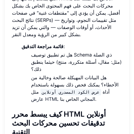
محركات البحث على فهم المحتوى الخاص بك بشكل
أفضل. يمكن أن يؤدي إلى "مقتطفات غنية" في صفحات
نتائج البحث (SERPs) — مثل تقييمات النجوم، وتواريخ
الأحداث، أو أوقات الوصفات — والتي يمكن أن تزيد
بشكل كبير من الرؤية ومعدل النقر.
قائمة مراجعة التدقيق:
هل تم تطبيق توصيف Schema ذي الصلة
(مثل: مقال، أسئلة متكررة، منتج) حيثما ينطبق
ذلك؟
هل البيانات المهيكلة صالحة وخالية من
الأخطاء؟ يمكنك فحص ذلك بسهولة باستخدام
أداة
مثل
عرض الكود المصدري أونلاين
الخاص بنا.
عارض HTML المجاني
كيف يبسط محرر HTML أونلاين
تدقيقات تحسين محركات البحث
التقنية