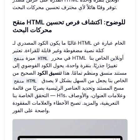
توفر وقتًا هائلاً لأي محترف تحسين محركات البحث.
منقح HTML للوضوح: اكتشاف فرص تحسين
محركات البحث
غالبًا ما يكون الكود المصدري لـ HTML الخام عبارة عن
كتلة نصية مضغوطة وغير قابلة للقراءة. تعتبر
محرر HTML أونلاين
الخاص بنا
في
ميزة
منقح HTML
تغييرًا جذريًا. بنقرة واحدة، يحول الكود الفوضوي إلى
مستند منسق ومنظم تمامًا. هذا
تنسيق الكود
الصحيح من
الخاص بنا يجعل من السهل بشكل لا يصدق
منقح HTML
مسح المستند وتحديد العناصر الرئيسية بصريًا من قائمة
التحقق الخاصة بنا — H1s، وعلامات العنوان، والأوصاف
التعريفية، والمزيد. تصبح الأخطاء والعلامات المفقودة
واضحة على الفور.