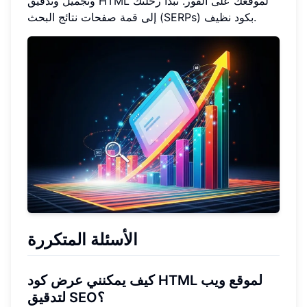
وتجميل وتدقيق HTML لموقعك على الفور. تبدأ رحلتك
إلى قمة صفحات نتائج البحث (SERPs) بكود نظيف.
الأسئلة المتكررة
كيف يمكنني عرض كود HTML لموقع ويب
لتدقيق SEO؟