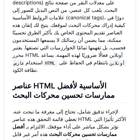
descriptions) على معدلات النقر من صفحة نتائج
البحث. يلعب كل عنصر، من النص البديل للصور إلى
علامات الروابط الأساسية (canonical tags)، دورًا في
كيفية إدراك محركات البحث لموقعك. يتيح لك إتقان هذه
العناصر تقديم المحتوى الخاص بك بأكثر الطرق تحسينًا
ممكنة، مما يضمن أن رسالتك لا يسمعها المستخدمون
فحسب، بل تفهمها تمامًا الخوارزميات التي تصنفها. يعتبر
محرر HTML أونلاين
فعالًا ضروريًا لهذه المهمة. يساعد
بانتظام في الحفاظ على
استخدام
عارض HTML أونلاين
نظافة الكود.
عناصر HTML الأساسية لأفضل
ممارسات تحسين محركات البحث
لإجراء تدقيق شامل، تحتاج إلى معرفة ما تبحث عنه.
تغطي قائمة التحقق هذه عناصر HTML الأكثر تأثيرًا التي
تؤثر بشكل مباشر على أداء موقعك. الالتزام بـ
أفضل
ممارسات تحسين محركات البحث
هذه أمر غير قابل