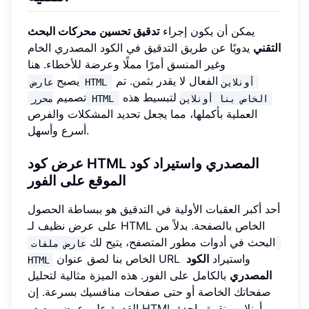
يمكن أن يكون إجراء
تدقيق تحسين محركات البحث
التقني
يدويًا عن طريق التدقيق في الكود المصدري الخام
وغير المنسق أمرًا مملًا وعرضة للأخطاء. هنا
الفعال لا يقدر بثمن. تم
يصبح
عارض HTML أونلاين
لتبسيط هذه
تصميم
محرر HTML الخاص بنا أونلاين
العملية بأكملها، مما يجعل تحديد المشكلات والفرص
أسرع وأسهل.
عرض كود HTML المصدري واستيراد كود
الموقع على الفور
أحد أكبر العقبات الأولية في التدقيق هو ببساطة الحصول
على عرض نظيف لـ HTML الخاص بالصفحة. بدلاً من
البحث في أدوات مطور المتصفح، يتيح لك
عارض ملفات 
الخاص بنا لصق عنوان URL واستيراد
الكود
HTML
المصدري
بالكامل على الفور. هذه الميزة مثالية لتحليل
صفحاتك الخاصة أو حتى صفحات منافسيك بسرعة. إن
أونلاين بنقرة واحدة
عرض مصدر HTML
القدرة على