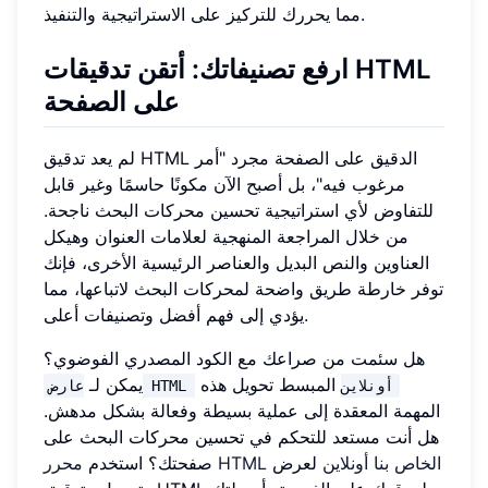
مما يحررك للتركيز على الاستراتيجية والتنفيذ.
ارفع تصنيفاتك: أتقن تدقيقات HTML
على الصفحة
لم يعد تدقيق HTML الدقيق على الصفحة مجرد "أمر
مرغوب فيه"، بل أصبح الآن مكونًا حاسمًا وغير قابل
للتفاوض لأي استراتيجية تحسين محركات البحث ناجحة.
من خلال المراجعة المنهجية لعلامات العنوان وهيكل
العناوين والنص البديل والعناصر الرئيسية الأخرى، فإنك
توفر خارطة طريق واضحة لمحركات البحث لاتباعها، مما
يؤدي إلى فهم أفضل وتصنيفات أعلى.
هل سئمت من صراعك مع الكود المصدري الفوضوي؟
المبسط تحويل هذه
يمكن لـ
عارض HTML أونلاين
المهمة المعقدة إلى عملية بسيطة وفعالة بشكل مدهش.
هل أنت مستعد للتحكم في تحسين محركات البحث على
محرر HTML الخاص بنا أونلاين
لعرض
صفحتك؟ استخدم