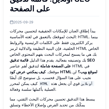
على الصفحة
2025-09-29
يبدأ إطلاق العنان للإمكانات الحقيقية لتحسين محركات
البحث لموقعك بالتعمق في لغته الأساسية: HTML. بينما
يركز الكثيرون فقط على الكلمات الرئيسية والروابط
الخلفية، فإن البنية النظيفة والدلالية لرمز HTML الخاص
بك هي ما يسمح لمحركات البحث بفهم المحتوى الخاص
بك وتصنيفه بفعالية. يقدم هذا الدليل
قائمة تدقيق SEO
على الصفحة شاملة
لتدقيق أهم عناصر HTML في
كيف يمكنني عرض كود HTML لموقع ويب؟
لن
موقعك.
نجيب على هذا السؤال فحسب، بل سنوضح لك أيضًا
قوي أن يجعل هذه
كيف يمكن لمحرر
HTML أونلاين
العملية بأكملها سلسة وفعالة.
يبسط هذا التدقيق تحسين محركات البحث التقني، مما
يمكّنك من تحديد الفرص وإصلاح الأخطاء وتسلق