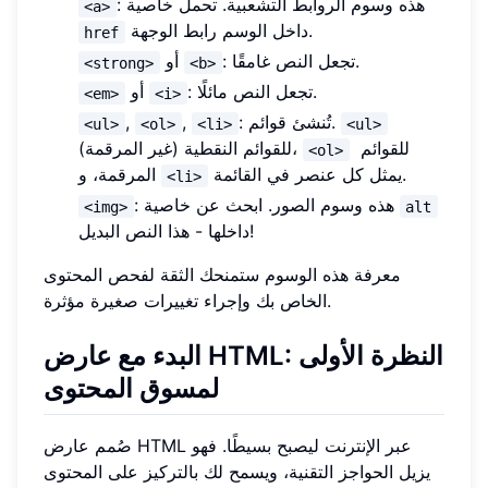
: هذه وسوم الروابط التشعبية. تحمل خاصية
<a>
داخل الوسم رابط الوجهة.
href
: تجعل النص غامقًا.
أو
<strong>
<b>
: تجعل النص مائلًا.
أو
<em>
<i>
: تُنشئ قوائم.
,
,
<ul>
<ol>
<li>
<ul>
للقوائم
للقوائم النقطية (غير المرقمة)،
<ol>
يمثل كل عنصر في القائمة.
المرقمة، و
<li>
: هذه وسوم الصور. ابحث عن خاصية
<img>
alt
داخلها - هذا النص البديل!
معرفة هذه الوسوم ستمنحك الثقة لفحص المحتوى
الخاص بك وإجراء تغييرات صغيرة مؤثرة.
البدء مع عارض HTML: النظرة الأولى
لمسوق المحتوى
صُمم عارض HTML عبر الإنترنت ليصبح بسيطًا. فهو
يزيل الحواجز التقنية، ويسمح لك بالتركيز على المحتوى