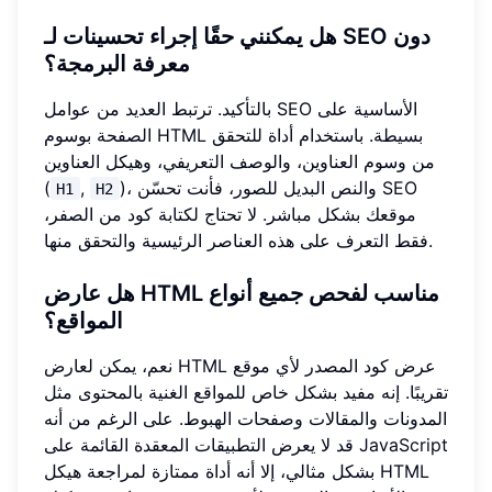
هل يمكنني حقًا إجراء تحسينات لـ SEO دون
معرفة البرمجة؟
بالتأكيد. ترتبط العديد من عوامل SEO الأساسية على
الصفحة بوسوم HTML بسيطة. باستخدام أداة للتحقق
من وسوم العناوين، والوصف التعريفي، وهيكل العناوين
)، والنص البديل للصور، فأنت تحسّن SEO
,
(
H1
H2
موقعك بشكل مباشر. لا تحتاج لكتابة كود من الصفر،
فقط التعرف على هذه العناصر الرئيسية والتحقق منها.
هل عارض HTML مناسب لفحص جميع أنواع
المواقع؟
نعم، يمكن لعارض HTML عرض كود المصدر لأي موقع
تقريبًا. إنه مفيد بشكل خاص للمواقع الغنية بالمحتوى مثل
المدونات والمقالات وصفحات الهبوط. على الرغم من أنه
قد لا يعرض التطبيقات المعقدة القائمة على JavaScript
بشكل مثالي، إلا أنه أداة ممتازة لمراجعة هيكل HTML