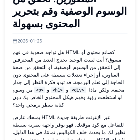
الوسوم الوصفية وقم بتحرير
المحتوى بسهولة
2026-01-26
هل تواجه صعوبة في فهم HTML كصانع محتوى أو
مسوق؟ أنت لست الوحيد. يحتاج العديد من المحترفين
إلى التحقق من الوسوم الوصفية، أو التحقق من صحة
العناوين، أو إجراء تعديلات بسيطة على المحتوى دون
الحاجة إلى تعلم البرمجة. قد تبدو فكرة النظر إلى جدار
مخيفة. ولكن ماذا
و
و
من وسوم
<p>
<h1>
<div>
لو استطعت رؤية وفهم هيكل المحتوى الخاص بك دون
كتابة سطر برمجي واحد؟
يمنحك عارض HTML عبر الإنترنت طريقة جديدة
للتفاعل مع كود موقعك. فهو يوفر واجهة بصرية بسيطة
تظهر لك ما يحدث خلف الكواليس تمامًا. في هذا الدليل،
لإجراء
عارض HTML
سنرشدك خطوة بخطوة لاستخدام