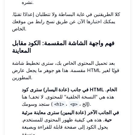
نشره.
كلا الطريقتين في غاية البساطة ولا تتطلبان إعدادًا تقنيًا.
يمكنك
اختبارها الآن
عن طريق نسخ رابط من موقعك
الخاص.
فهم واجهة الشاشة المقسمة: الكود مقابل
المعاينة
بعد تحميل المحتوى الخاص بك، سترى تخطيط شاشة
مقسمة. هذا هو جوهر ما يجعل عارض HTML قويًا لغير
المطورين.
في جانب (عادة اليسار) سترى كود HTML الخام.
هذه هي "النسخة الخلفية" للمحتوى. لا تخف! هنا
، إلخ).
،
ستجد وسومك (
<h1>
<p>
في الجانب الآخر (عادة اليمين) سترى معاينة مرئية
حية.
هذه هي كيفية ظهور المحتوى للمستخدم.
يحول الكود إلى صفحة قابلة للقراءة وبصيغة
منسقة.