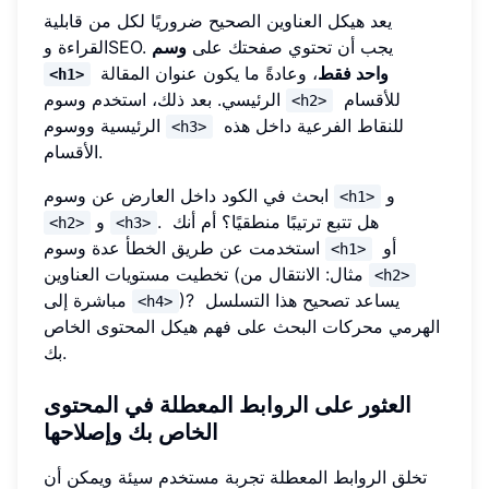
يعد هيكل العناوين الصحيح ضروريًا لكل من قابلية
القراءة وSEO. يجب أن تحتوي صفحتك على
وسم
واحد فقط
، وعادةً ما يكون عنوان المقالة
<h1>
للأقسام
الرئيسي. بعد ذلك، استخدم وسوم
<h2>
للنقاط الفرعية داخل هذه
الرئيسية ووسوم
<h3>
الأقسام.
و
ابحث في الكود داخل العارض عن وسوم
<h1>
. هل تتبع ترتيبًا منطقيًا؟ أم أنك
و
<h2>
<h3>
أو
استخدمت عن طريق الخطأ عدة وسوم
<h1>
تخطيت مستويات العناوين (مثال: الانتقال من
<h2>
)? يساعد تصحيح هذا التسلسل
مباشرة إلى
<h4>
الهرمي محركات البحث على فهم هيكل المحتوى الخاص
بك.
العثور على الروابط المعطلة في المحتوى
الخاص بك وإصلاحها
تخلق الروابط المعطلة تجربة مستخدم سيئة ويمكن أن