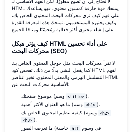
لا تحتاج إلى أن تصبح مطورًا، لكن الفهم الأساسي لـ
HTML يمنحك قوة خارقة كمسوق محتوى. فهو يساعدك
على فهم كيف ترى محركات البحث المحتوى الخاص بك،
وكيف يختبره المستخدمون. تمنحك هذه المعرفة القدرة
على إنشاء محتوى أكثر فعالية ومُحسّنًا ومتاحًا للجميع.
كيف يؤثر هيكل HTML على أداء تحسين
محركات البحث (SEO)
لا تقرأ محركات البحث مثل جوجل المحتوى الخاص بك
كما يفعل البشر. بدلًا من ذلك، تفحص كود HTML لفهم
التسلسل الهرمي والمعنى المحتوى. تخبر عناصر HTML
الأساسية محركات البحث عن:
).
موضوع صفحتك (وسم
<title>
).
ما هو العنوان الأكثر أهمية (وسم
<h1>
،
كيفية تنظيم المحتوى الخاص بك (وسوم
<h2>
).
<h3>
في وسوم
ما تعرضه الصور (خاصية
alt