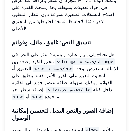
بمجرد أن تشعر بالراحة عند عرض HTML، يمكنك البدء
في إجراء تعديلات بسيطة. وهذا يمنحك القدرة على
إصلاح المشكلات الصغيرة بسرعة دون انتظار المطور.
تذكر دائمًا الاحتفاظ بنسخة احتياطية من المحتوى
الأصلي!
تنسيق النص: غامق، مائل، وقوائم
هل تحتاج إلى إبراز عبارة رئيسية؟ اعثر على النص في
محرر الكود وضعه بين
<strong>نصك هنا</strong>
للإمالة. ستعرض لوحة
للتغميق أو
<em>نصك هنا</em>
المعاينة التغيير على الفور. الأمر نفسه ينطبق على
القوائم. يمكنك بسهولة إضافة عنصر جديد إلى القائمة
داخل كتلة
بإضافة سطر آخر
<li>عنصر جديد</li>
موجودة.
أو
<ul>
<ol>
إضافة الصور والنص البديل لتحسين إمكانية
الوصول
. والأهم
إضافة صورة بسيطة مثل إدخال وسم
<img>