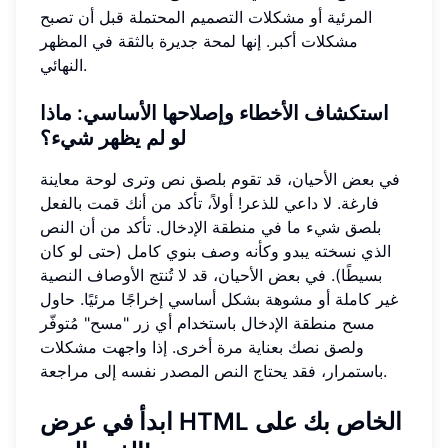
المرئية أو مشكلات التصميم المحتملة قبل أن تصبح
مشكلات أكبر. إنها لمحة جديرة بالثقة في المظهر
النهائي.
استكشاف الأخطاء وإصلاحها الأساسي: ماذا
لو لم يظهر شيء؟
في بعض الأحيان، قد تقوم بلصق نص وترى لوحة معاينة
فارغة. لا داعي للذعر! أولاً، تأكد من أنك قمت بالفعل
بلصق شيء ما في منطقة الإدخال. تأكد من أن النص
الذي نسخته يبدو وكأنه وصف بنوي كامل (حتى لو كان
بسيطًا). في بعض الأحيان، قد لا تُنتج الأوصاف النصية
غير كاملة أو مشوهة بشكل أساسي إخراجًا مرئيًا. حاول
مسح منطقة الإدخال باستخدام أي زر "مسح" مُتوفّر
ولصق نصك بعناية مرة أخرى. إذا واجهت مشكلات
باستمرار، فقد يحتاج النص المصدر نفسه إلى مراجعة.
ابدأ في عرض HTML الخاص بك على