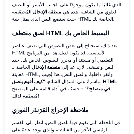
الذي غالبًا ما يكون موجودًا على الجانب الأيسر أو النصف
العلوي من الشاشة. هذه هي
منطقة الإدخال
المُخصّصة
حيث ستضع النص الذي يمثل بنية HTML الخاصة بك.
لصق مقتطف HTML البسيط الخاص بك
بعد ذلك، ستحتاج إلى بعض النصوص التي تصف عناصر
HTML الأساسية. قد يكون لديك هذا من البرنامج
التعليمي أو مستند أو محرر النصوص الخاص بك. حدد
النص وانسخه. الآن، عد إلى
منطقة الإدخال
الخاصة بـ
, وانقر داخلها، والصق النص. هذا يُجيب
مُعاينة HTML
مباشرةً على السؤال الشائع،
"كيف أقوم بلصق HTML
في متصفح؟"
- حسنًا، في أداة قائمة على المتصفح
مُصمّمة لذلك!
ملاحظة الإخراج المُرَندَر الفوري
في اللحظة التي تقوم فيها بلصق النص، انظر إلى القسم
الرئيسي الآخر من الشاشة، والذي يوجد عادةً على