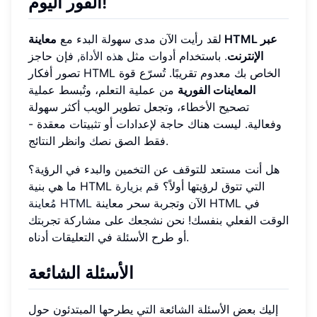
الفور اليوم!
لقد رأيت الآن مدى سهولة البدء مع
معاينة HTML عبر
الإنترنت
. باستخدام أدوات مثل
هذه الأداة
, فإن حاجز
تصور أفكار HTML الخاص بك معدوم تقريبًا. تُسرّع قوة
المعاينات الفورية
من عملية التعلم، وتُبسط عملية
تصحيح الأخطاء، وتجعل تطوير الويب أكثر سهولة
وفعالية. ليست هناك حاجة لإعدادات أو تثبيتات معقدة -
فقط الصق نصك وانظر النتائج.
هل أنت مستعد للتوقف عن التخمين والبدء في الرؤية؟
ما هي بنية HTML التي تتوق لرؤيتها أولاً؟
قم بزيارة
الآن وتجربة سحر معاينة HTML في
مُعاينة HTML
الوقت الفعلي بنفسك! نحن نشجعك على مشاركة تجربتك
أو طرح الأسئلة في التعليقات أدناه.
الأسئلة الشائعة
إليك بعض الأسئلة الشائعة التي يطرحها المبتدئون حول