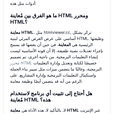
أدوات مثل هذه:
ما هو الفرق بين مُعاينة HTML ومحرر
HTML؟
, تركز بشكل
htmlviewer.cc
، مثل
معاينة HTML
أساسي على عرض العرض المرئي لبنية HTML. وظيفتها
الرئيسية هي
المعاينة
. في حين أن بعضها قد يسمح
بإجراء تعديلات نصية طفيفة، إلا أن قوته الأساسية ليست
إنشاء التعليمات البرمجية. من ناحية أخرى، تم تصميم
خصيصًا لكتابة وتعديل وإدارة التعليمات
محرر HTML
البرمجية، وغالبًا ما يتضمن ميزات مثل تمييز بناء الجملة
واستكمال التعليمات البرمجية وإدارة المشاريع، على
الرغم من أنه قد يتضمن أيضًا وظيفة معاينة.
هل أحتاج إلى تثبيت أي برنامج لاستخدام
مُعاينة HTML هذه؟
عبر الإنترنت
معاينة HTML
لا، بالتأكيد لا.
هذه الأداة
هي