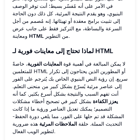
في الأمر على أنه مُفسّر بسيط؛ أنت توفر الوصف
البنيوي، وهو يقدم النتيجة المرئية، كل ذلك دون الحاجة
إلى تثبيت برامج معقدة أو تهيئاتها. إنه مُصمم من أجل
السرعة والبساطة، مع التركيز فقط على جانب عرض
من التطوير.
HTML
ومعاينة
لماذا تحتاج إلى معاينات فورية لـ HTML
لا يمكن المبالغة في أهمية قوة
المعاينات الفورية
، خاصةً
للمتعلمين HTML أو المطورين الذين يحتاجون إلى تكرار
سريع. إن رؤية النص البنيوي الخاص بك يُترجم على الفور
إلى عناصر مرئية يُسرّع بشكل كبير من منحنى التعلم.
أنت تفهم السبب والنتيجة بشكل أسرع بكثير. كما أنه
يعزز الكفاءة
بشكل كبير في تصحيح أخطاء مشكلات
التصميم؛ يمكنك تعديل العناصر ورؤية ما إذا كانت
المشكلة قد تم حلها على الفور، مما يلغي دورة الحفظ-
التحديث المملة. حلقة
الملاحظات المرئية
هذه ضرورية
لتطوير الويب الفعال.