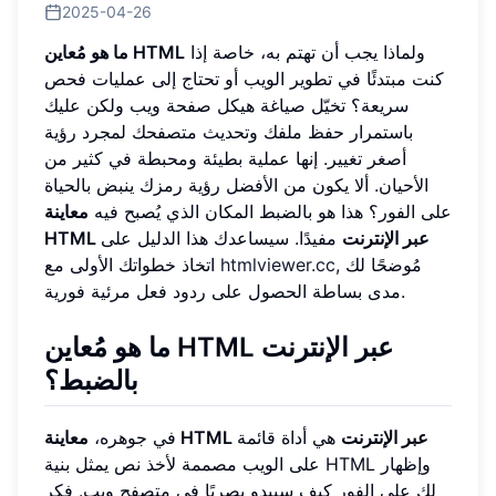
2025-04-26
ولماذا يجب أن تهتم به، خاصة إذا
ما هو مُعاين HTML
كنت مبتدئًا في تطوير الويب أو تحتاج إلى عمليات فحص
سريعة؟ تخيّل صياغة هيكل صفحة ويب ولكن عليك
باستمرار حفظ ملفك وتحديث متصفحك لمجرد رؤية
أصغر تغيير. إنها عملية بطيئة ومحبطة في كثير من
الأحيان. ألا يكون من الأفضل رؤية رمزك ينبض بالحياة
على الفور؟ هذا هو بالضبط المكان الذي يُصبح فيه
معاينة
HTML عبر الإنترنت
مفيدًا. سيساعدك هذا الدليل على
, مُوضحًا لك
htmlviewer.cc
اتخاذ خطواتك الأولى مع
مدى بساطة الحصول على ردود فعل مرئية فورية.
ما هو مُعاين HTML عبر الإنترنت
بالضبط؟
معاينة HTML عبر الإنترنت
هي أداة قائمة
في جوهره،
على الويب مصممة لأخذ نص يمثل بنية HTML وإظهار
لك على الفور كيف سيبدو بصريًا في متصفح ويب. فكر